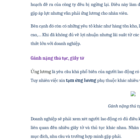
hoạch đề ra của công ty đều bị ngừng lại. Điều này làm 
gặp áp lực nhưng vẫn phải ứng lương cho nhân viên.
Bên cạnh đó còn có những yếu tố khác như hàng tồn kho, lã
cao,… Khi đã không đủ về lợi nhuận nhưng lãi suất từ các 
thức lớn với doanh nghiệp.
Gánh nặng thủ tục, giấy tờ
Ứng lương
 là yêu cầu khá phổ biến của người lao động có 
Tuy nhiên việc xin 
tạm ứng lương
 phụ thuộc khác nhiều v
Gánh nặng thủ tụ
Doanh nghiệp sẽ phải xem xét người lao động có đủ điều ki
liên quan đến nhiều giấy tờ và thủ tục khác nhau. Nhân 
mục đích, nhu cầu và trường hợp mình gặp phải.