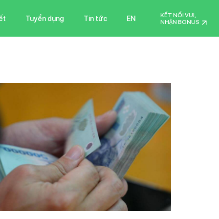
KẾT NỐI VUI,
ết
Tuyển dụng
Tin tức
EN
NHẬN BONUS