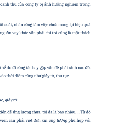
doanh thu của công ty bị ảnh hưởng nghiêm trọng, 
i suất, nhân công làm việc chưa mang lại hiệu quả 
nguồn vay khác vẫn phải chi trả cũng là một thách 
thể do đi công tác hay gặp vấn đề phát sinh nào đó. 
ào thời điểm cũng như giấy tờ, thủ tục. 
c, giấy tờ
ện để ứng lượng chưa, tối đa là bao nhiêu,… Từ đó 
viên cần phải viết 
đơn xin ứng lương 
phù hợp với 