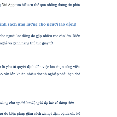
g 
Vui App
 t
ìm hiểu cụ thể qua những thông tin phía 
ính sách ứng lương cho người lao động
 cho người lao động do gặp nhiều rào cản lớn. Điển 
nghệ và gánh nặng thủ tục giấy tờ.
g
 là yếu tố quyết định đến việc lựa chọn công việc. 
ào cản lớn khiến nhiều doanh nghiệp phải hạn chế 
ương cho người lao động là áp lực về dòng tiền
ư do biện pháp giãn cách xã hội dịch bệnh, các kế 