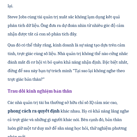
lại.
Steve Jobs cùng tài quản trị xuất sắc không lạm dụng kết quả 
phân tích dữ liệu. Ông đưa ra dự đoán nhìn từ nhiều góc độ cảm 
nhận được tất cả con số phân tích đấy.
Qua đó có thể thấy rằng, kinh doanh là sự sáng tạo dựa trên cảm 
tính, trực giác cùng số liệu. Nhà quản trị không thể nào cứng nhắc 
đánh mất đi cơ hội vì bỏ quên khả năng nhận định. Đặc biệt nhất, 
đừng để sau này bạn tự trách mình “Tại sao lại không nghe theo 
trực giác bản thân?”
Trau dồi kinh nghiệm bản thân
Các nhà quản trị tài ba thường sở hữu chỉ số IQ cảm xúc cao, 
phong cách ra quyết định
 khác nhau. Họ có khả năng lắng nghe 
cả trực giác và những gì người khác nói. Bên cạnh đó, bản thân 
luôn giữ một tư duy mở để sẵn sàng học hỏi, thử nghiệm phương 
pháp mới.