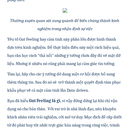
Thường xuyên quan sát xung quanh để biến chúng thành kinh 
nghiệm trong nhận định sự việc
Yếu tố Gut Feeling hay cảm tính này phần lớn được hình thành 
dựa trên kinh nghiệm. Để thực hiện điều này một cách hiệu quả, 
bạn cần học cách “thả nổi" những ý tưởng chưa đầy đủ về mặt dữ 
liệu. Nhưng ít nhiều nó cũng phải mang lại cảm giác tin tưởng. 
Tóm lại, hãy cho các ý tưởng dở dang một cơ hội được bổ sung 
thêm thông tin. Sau đó nó sẽ  trở thành một quyết định tâm phục 
khẩu phục về cả mặt cảm tính lẫn Data-driven.
Bạn đã hiểu 
Gut Feeling là gì
, vì vậy đừng dừng lại khi chỉ vận 
dụng nó cho bản thân.  Với vai trò là nhà lãnh đạo, nên khuyến 
khích nhân viên trải nghiệm, cởi mở tư duy. Mục đích để cấp dưới 
từ đó phát huy tốt nhất trực giác bản năng trong công việc, tránh 