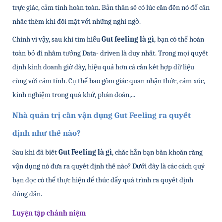
trực giác, cảm tính hoàn toàn. Bản thân sẽ có lúc cần đến nó để cân 
nhắc thêm khi đối mặt với những nghi ngờ.
Chính vì vậy, sau khi tìm hiểu 
Gut feeling là gì
, bạn có thể hoàn 
toàn bỏ đi nhầm tưởng Data- driven là duy nhất. Trong mọi quyết 
định kinh doanh giờ đây, hiệu quả hơn cả cần kết hợp dữ liệu 
cùng với cảm tính. Cụ thể bao gồm giác quan nhận thức, cảm xúc, 
kinh nghiệm trong quá khứ, phán đoán,...
Nhà quản trị cần vận dụng Gut Feeling ra quyết 
định như thế nào?
Sau khi đã biết 
Gut Feeling là gì
, chắc hẳn bạn băn khoăn rằng 
vận dụng nó đưa ra quyết định thế nào? Dưới đây là các cách quý 
bạn đọc có thể thực hiện để thúc đẩy quá trình ra quyết định 
đúng đắn.
Luyện tập chánh niệm