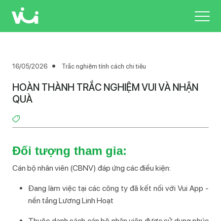
Skip
to
main
content
16/05/2026
Trắc nghiệm tính cách chi tiêu
HOÀN THÀNH TRẮC NGHIỆM VUI VÀ NHẬN
QUÀ
Đối tượng tham gia: 
Cán bộ nhân viên (CBNV) đáp ứng các điều kiện:
Đang làm việc tại các công ty đã kết nối với Vui App -
nền tảng Lương Linh Hoạt
Thuộc danh sách cán bộ nhân viên được sử dụng phúc