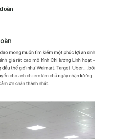
 đoàn
đoàn
 đạo mong muốn tìm kiếm một phúc lợi an sinh
h giá rất cao mô hình Chi lương Linh hoạt -
 đầu thế giới như Walmart, Target, Uber,..., bởi
quyền cho anh chị em làm chủ ngày nhận lương -
lời cảm ơn chân thành nhất.