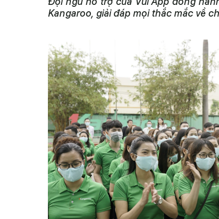
Đội ngũ hỗ trợ của Vui App đồng hàn
Kangaroo, giải đáp mọi thắc mắc về ch