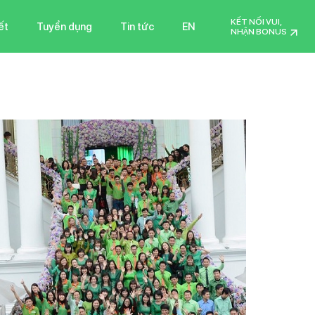
KẾT NỐI VUI,
ết
Tuyển dụng
Tin tức
EN
NHẬN BONUS