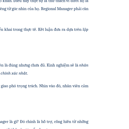
khăn. Điều này thực sự là thử thách vì dưới họ là 
êng từ góc nhìn của họ. Regional Manager phải cân 
 khai trong thực tế. Kết luận đưa ra dựa trên 
lập 
ên là đúng nhưng chưa đủ. Kinh nghiệm sẽ là 
nhân 
 chính xác nhất
.
 giao phó trọng trách. Nhìn vào đó, nhân viên cảm 
er là gì? Đó chính là hỗ trợ, cống hiến từ những 