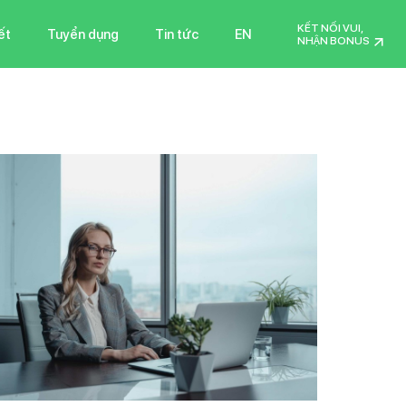
KẾT NỐI VUI,
ết
Tuyển dụng
Tin tức
EN
NHẬN BONUS