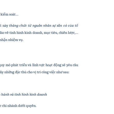
n kiểm soát…
i này
 thăng chức từ nguồn nhân sự sẵn có của tổ 
 đáo về tình hình kinh doanh, mục tiêu, chiến lược,…
 nhận nhiệm vụ.
uy mô phát triển và lĩnh vực hoạt động sẽ yêu cầu 
ấy những đặc thù cho vị trí công việc như sau:
n hành và tình hình kinh doanh
c chi nhánh dưới quyền.