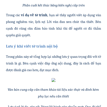
Phần cuối kết thúc bằng kiến nghị cấp trên
Trong các 
ví dụ về tờ trình
, bạn sẽ thấy người viết áp dụng văn 
phong nghiêm túc, lịch sự. Lời văn đan xen chút tha thiết. Bên 
cạnh đó cũng cần đảm bảo tính khả thi để người có đủ thẩm 
quyền giải quyết.
Lưu ý khi viết tờ trình nội bộ
Trong phần này sẽ tổng hợp lại những lưu ý quan trọng đối với tờ 
trình là gì. Bên cạnh việc đáp ứng nội dung, đây là cách để bạn 
được đánh giá cao hơn, đạt mục đích.
Văn bản cung cấp cần tham khảo tài liệu xác thực và đính kèm 
phụ lục nếu cần thiết
- Lưu ý về lý do, căn cứ: Dùng lối hành văn chuẩn mực. Qua đó thể 