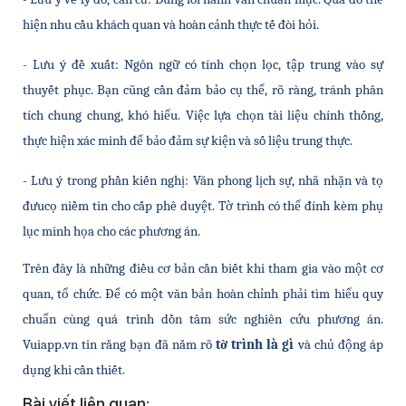
hiện nhu cầu khách quan và hoàn cảnh thực tế đòi hỏi.
- Lưu ý đề xuất: Ngôn ngữ có tính chọn lọc, tập trung vào sự 
thuyết phục. Bạn cũng cần đảm bảo cụ thể, rõ ràng, tránh phân 
tích chung chung, khó hiểu. Việc lựa chọn tài liệu chính thống, 
thực hiện xác minh để bảo đảm sự kiện và số liệu trung thực.
- Lưu ý trong phần kiến nghị: Văn phong lịch sự, nhã nhặn và tọ 
đưucọ niềm tin cho cấp phê duyệt. Tờ trình có thể đính kèm phụ 
lục minh họa cho các phương án.
Trên đây là những điều cơ bản cần biết khi tham gia vào một cơ 
quan, tổ chức. Để có một văn bản hoàn chỉnh phải tìm hiểu quy 
chuẩn cùng quá trình dồn tâm sức nghiên cứu phương án. 
Vuiapp.vn tin rằng bạn đã nắm rõ 
tờ trình là gì 
và chủ động áp 
dụng khi cần thiết.
Bài viết liên quan: