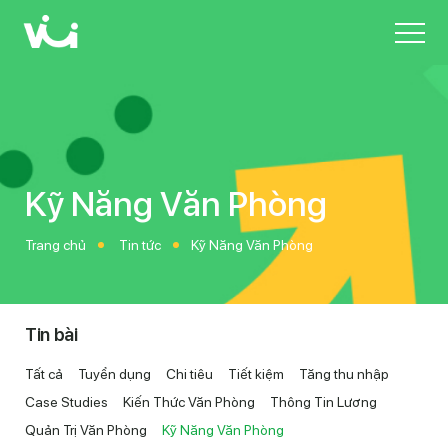
Skip
to
main
content
K
ỹ
N
ă
n
g
V
ă
n
P
h
ò
n
g
Trang chủ
Tin tức
Kỹ Năng Văn Phòng
Tin bài
Tất cả
Tuyển dụng
Chi tiêu
Tiết kiệm
Tăng thu nhập
Case Studies
Kiến Thức Văn Phòng
Thông Tin Lương
Quản Trị Văn Phòng
Kỹ Năng Văn Phòng