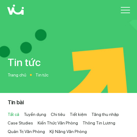
Skip
to
main
content
T
i
n
t
ứ
c
Trang chủ
Tin tức
Tin bài
Tất cả
Tuyển dụng
Chi tiêu
Tiết kiệm
Tăng thu nhập
Case Studies
Kiến Thức Văn Phòng
Thông Tin Lương
Quản Trị Văn Phòng
Kỹ Năng Văn Phòng